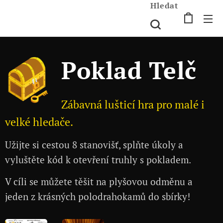
Hledat
Poklad Telč
Zábavná lušticí hra pro malé i
velké hledače.
Užijte si cestou 8 stanovišť, splňte úkoly a
vyluštěte kód k otevření truhly s pokladem.
V cíli se můžete těšit na plyšovou odměnu a
jeden z krásných polodrahokamů do sbírky!