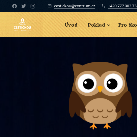
cestickou@centrum.cz
+420 777 902 73
Úvod
Poklad
Pro ško