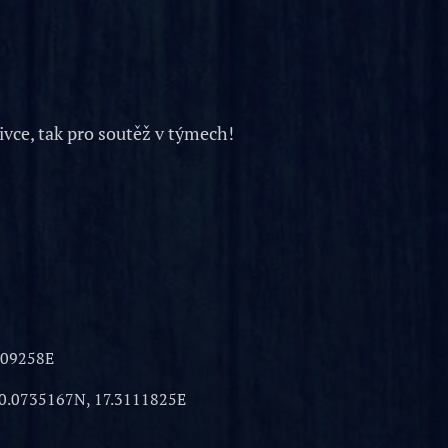
livce, tak pro soutěž v týmech!
009258E
0.0735167N, 17.3111825E