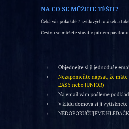
NA CO SE MŮŽETE TĚŠIT?
Čeká vás pokaždé 7 zvídavých otázek a také n
Cestou se můžete stavit v pitném pavilonu i
Objednejte si ji jednoduše em
Nezapomeňte napsat, že máte z
EASY nebo JUNIOR)
Na email vám pošleme podklady
V klidu domova si ji vytisknete
NEDOPORUČUJEME HLEDAČKU 