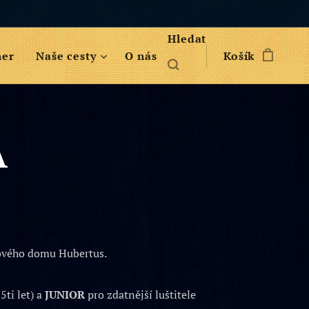
Hledat
her
Naše cesty
O nás
Košík
A
nového domu Hubertus.
5ti let) a
JUNIOR
pro zdatnější luštitele