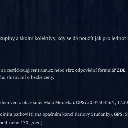
skupiny a školní kolektivy, kdy se dá použít jak pro jednot
t na cestickou@centrum.cz nebo skrz odpovědní formulář
ZDE
ého slosování o hezké ceny.
ezdem ven z obce směr Malá Morávka).
GPS:
50.0750436N, 17.3
dolním parkovišti (na opačném konci Karlovy Studánky).
GPS:
5
/hod. nebo 130,-/den).