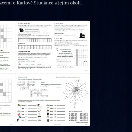
cemi o Karlově Studánce a jejím okolí.