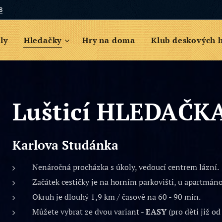
8
ly
Hledačky
Hry na doma
Klub deskových 
Lušticí HLEDAČK
Karlova Studánka
Nenáročná procházka s úkoly, vedoucí centrem lázní.
Začátek cestičky je na horním parkovišti, u apartmá
Okruh je dlouhý 1,9 km / časově na 60 - 90 min.
Můžete vybrat ze dvou variant -
EASY
(pro děti již od 