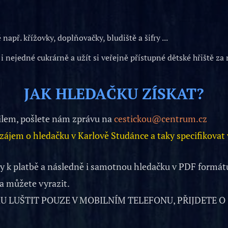
apř. křížovky, doplňovačky, bludiště a šifry ...
 nejedné cukrárně a užít si veřejně přístupné dětské hřiště za 
JAK HLEDAČKU ZÍSKAT?
ailem, pošlete nám zprávu na
cestickou@centrum.cz
ájem o hledačku v Karlově Studánce a taky specifikovat
 k platbě a následně i samotnou hledačku v PDF formátu
 a můžete vyrazit.
LUŠTIT POUZE V MOBILNÍM TELEFONU, PŘIJDETE O