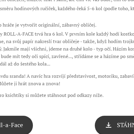
 směru hodinových ručiček, každého čeká 5-6 kol (podle toho, k
hráče je vytvořit originální, zábavný obličej.
y ROLL-A-FACE trvá hra 6 kol. V prvním kole každý hodí kostkou
, na svůj papír nakreslí tvar obličeje - takže, když hodím trojk
. Jakmile mají všichni, jdeme na druhé kolo - typ očí. Házím k
 bude mít tedy oči spící, zavřené..., střídáme se a házíme po s
dál až do šestého kola...
avdu sranda! A navíc hra rozvíjí představivost, motoriku, zabaví
ůžete ji hrát znova a znova!
ro ksichtíky si můžete stáhnout pod odkazy níže.
l-a-Face
STÁHN