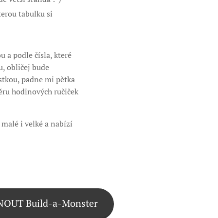
terou tabulku si
 a podle čísla, které
u, obličej bude
ostkou, padne mi pětka
měru hodinových ručiček
 malé i velké a nabízí
OUT Build-a-Monster