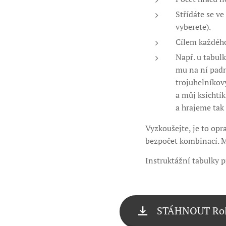
Střídáte se ve
vyberete).
Cílem každého 
Např. u tabulk
mu na ní padne
trojuhelníkový
a můj ksichtík
a hrajeme tak 
Vyzkoušejte, je to opr
bezpočet kombinací. M
Instruktážní tabulky p
STÁHNOUT Rol