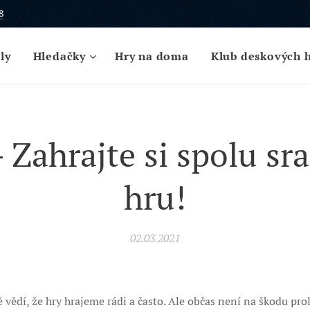
8
ly
Hledačky
Hry na doma
Klub deskových 
- Zahrajte si spolu sr
hru!
02.03.2021
ě vědí, že hry hrajeme rádi a často. Ale občas není na škodu pro