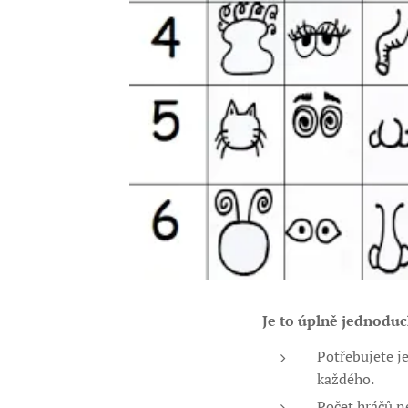
Je to úplně jednoduc
Potřebujete j
každého.
Počet hráčů ne