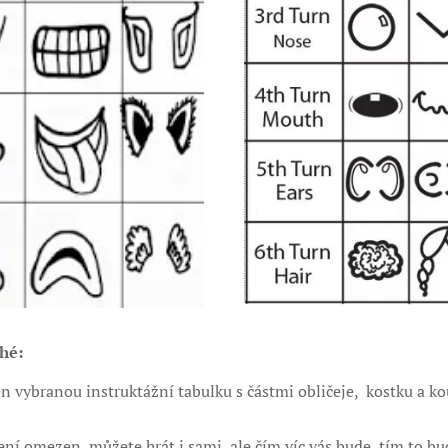
hé:
en vybranou instruktážní tabulku s částmi obličeje, kostku a ko
ní omezen, můžete hrát i sami, ale čím víc vás bude, tím to bud