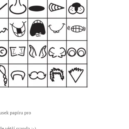
usek papíru pro
e větší sranda :-)