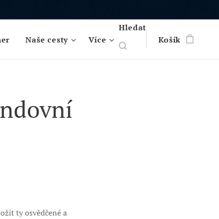
Hledat
her
Naše cesty
Více
Košík
andovní
ložit ty osvědčené a