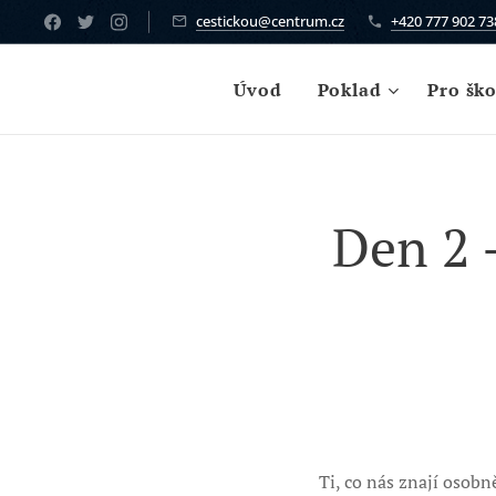
cestickou@centrum.cz
+420 777 902 73
Úvod
Poklad
Pro ško
Den 2 
Ti, co nás znají osobn