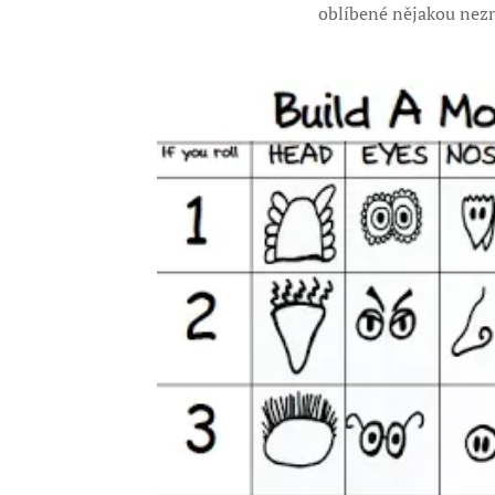
oblíbené nějakou nezn