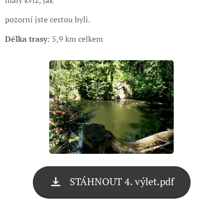
malý kvíz, jak
pozorní jste cestou byli.
Délka trasy
: 5,9 km celkem
STÁHNOUT 4. výlet.pdf