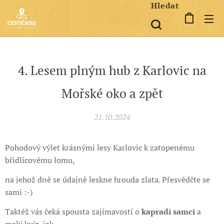
Hledat
4. Lesem plným hub z Karlovic na
Mořské oko a zpět
21.10.2024
Pohodový výlet krásnými lesy Karlovic k zatopenému
břidlicovému lomu,
na jehož dně se údajně leskne hrouda zlata. Přesvědčte se
sami :-)
Taktéž vás čeká spousta zajímavostí o
kapradi samci
a