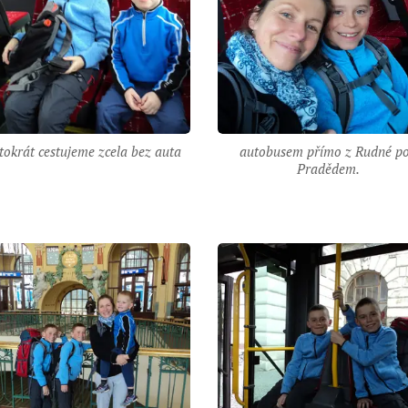
tokrát cestujeme zcela bez auta
autobusem přímo z Rudné p
Pradědem.