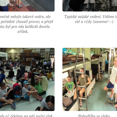
nečně nebylo takové vedro, ale
Typické asijské vedení. Vidíme 
 pořádně zhoustl provoz a přejít
xté a vždy žasneme! :-)
stu byl pro nás kolikrát docela
oříšek.
ady už čekáme na náš noční vlak
Pohodička ve vlaku