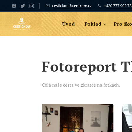
cestickou@centrum.cz
+420 777 902 73
Úvod
Poklad
Pro ško
Fotoreport T
Celá naše cesta ve zkratce na fotkách.