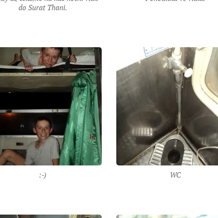
do Surat Thani.
:-)
WC