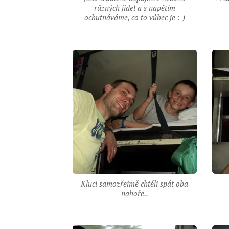
různých jídel a s napětím
ochutnáváme, co to vůbec je :-)
Kluci samozřejmě chtěli spát oba
nahoře..