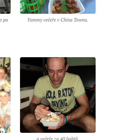
to po
Yummy večeře v China Townu.
a večeře za 40 bahtů.