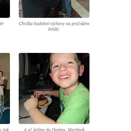
měr
Chvilka hudební výchovy na pražském
letišti.
, tak
A už letíme do Ománu. Martínek