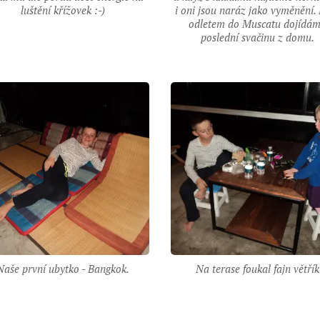
luštění křížovek :-)
i oni jsou naráz jako vyměnění.
odletem do Muscatu dojídá
poslední svačinu z domu.
Naše první ubytko - Bangkok.
Na terase foukal fajn větřík