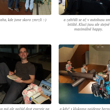
aha, kde jsme skoro zmrzli :-)
a zahřáli se až v autobusu s
letiště. Kluci jsou ale stejně
maximálně happy.
ka má ale pořád dost energie na
a když s klukama najdeme hernu