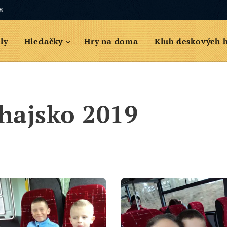
8
ly
Hledačky
Hry na doma
Klub deskových 
hajsko 2019