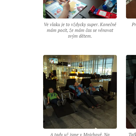
Ve vlaku je to vždycky super. Konečně
Pr
mám pocit, že mám čas se věnovat
svým dětem.
A tady už jsme v Mnichově. Na
Tať