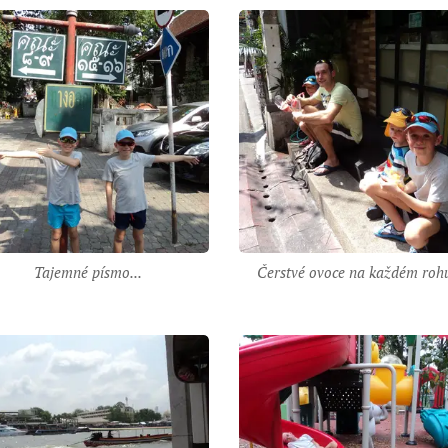
Tajemné písmo...
Čerstvé ovoce na každém rohu