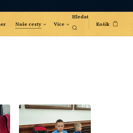
Hledat
her
Naše cesty
Více
Košík