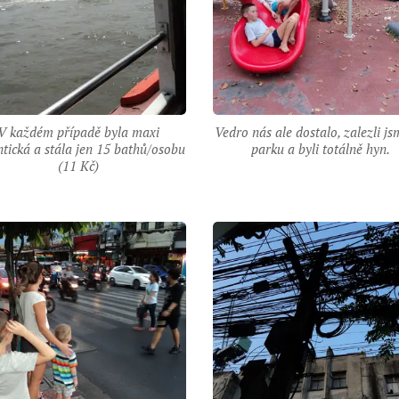
V každém případě byla maxi
Vedro nás ale dostalo, zalezli j
ntická a stála jen 15 bathů/osobu
parku a byli totálně hyn.
(11 Kč)