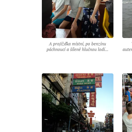
A projížďka místní, po benzínu
páchnoucí a šíleně hlučnou lodí...
aute