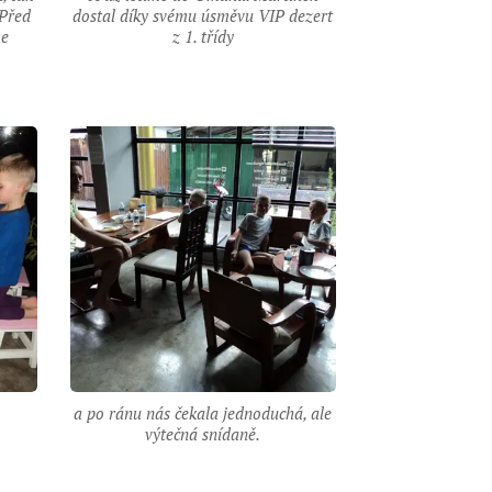
 Před
dostal díky svému úsměvu VIP dezert
me
z 1. třídy
a po ránu nás čekala jednoduchá, ale
výtečná snídaně.