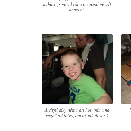
nohách jsme od rána a začínáme být
unavení.
A chytl díky němu druhou mízu, na
rozdíl od taťky, ten už má dost :-)